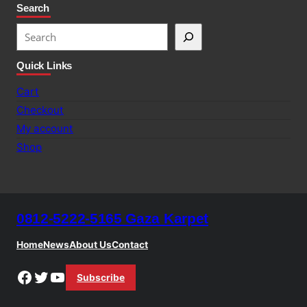
Search
S
e
Quick Links
a
r
Cart
c
Checkout
h
My account
Shop
0812-5222-5165 Gaza Karpet
Home
News
About Us
Contact
Facebook
Twitter
YouTube
Subscribe