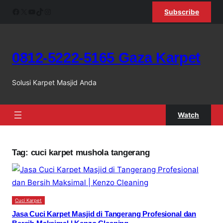
Skip
Facebook
X
YouTube
TikTok
Instagram
Subscribe
to
content
0812-5222-5165 Gaza Karpet
Solusi Karpet Masjid Anda
Watch
Tag:
cuci karpet mushola tangerang
Cuci Karpet
Jasa Cuci Karpet Masjid di Tangerang Profesional dan