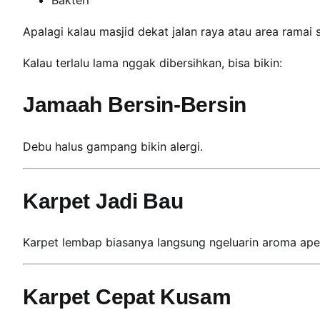
Bakteri
n
z
Apalagi kalau masjid dekat jalan raya atau area ramai 
o
Kalau terlalu lama nggak dibersihkan, bisa bikin:
C
l
Jamaah Bersin-Bersin
e
a
n
Debu halus gampang bikin alergi.
i
n
g
Karpet Jadi Bau
Karpet lembap biasanya langsung ngeluarin aroma ape
Karpet Cepat Kusam