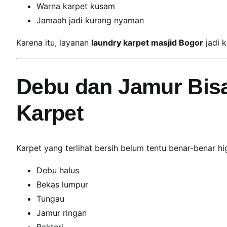
Warna karpet kusam
W
a
Jamaah jadi kurang nyaman
l
Karena itu, layanan
laundry karpet masjid Bogor
jadi 
a
u
M
Debu dan Jamur Bisa
u
s
Karpet
i
m
H
u
Karpet yang terlihat bersih belum tentu benar-benar hi
j
Debu halus
a
Bekas lumpur
n
|
Tungau
K
Jamur ringan
e