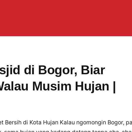
jid di Bogor, Biar
alau Musim Hujan |
et Bersih di Kota Hujan Kalau ngomongin Bogor, pa
k, sama hujan yang kadang datang tanpa aba-aba