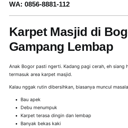
WA: 0856-8881-112
i
a
r
M
Karpet Masjid di Bo
a
s
Gampang Lembap
j
i
d
Anak Bogor pasti ngerti. Kadang pagi cerah, eh siang 
T
termasuk area karpet masjid.
e
t
Kalau nggak rutin dibersihkan, biasanya muncul masala
a
p
Bau apek
A
Debu menumpuk
d
Karpet terasa dingin dan lembap
e
Banyak bekas kaki
m