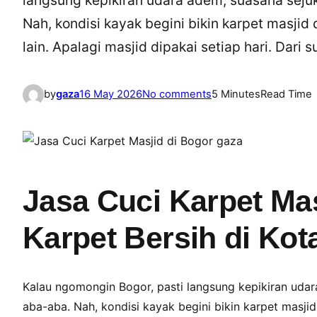
Nah, kondisi kayak begini bikin karpet masji
lain. Apalagi masjid dipakai setiap hari. Dar
o
by
gaza
16 May 2026
No comments
5 Minutes
Read Time
n
J
a
s
a
Jasa Cuci Karpet Mas
C
u
Karpet Bersih di Kot
c
i
K
Kalau ngomongin Bogor, pasti langsung kepikiran uda
a
aba-aba. Nah, kondisi kayak begini bikin karpet masji
r