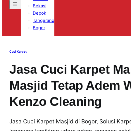
Bekasi
Depok
Tangerang
Bogor
Cuci Karpet
Jasa Cuci Karpet Mas
Masjid Tetap Adem W
Kenzo Cleaning
Jasa Cuci Karpet Masjid di Bogor, Solusi Karp
langsung kepikiran udara adem, suasana seju