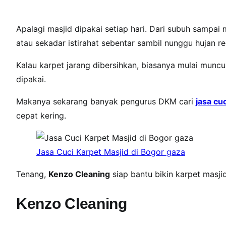
p
e
Apalagi masjid dipakai setiap hari. Dari subuh sampai 
t
atau sekadar istirahat sebentar sambil nunggu hujan re
M
a
Kalau karpet jarang dibersihkan, biasanya mulai munc
s
dipakai.
j
i
Makanya sekarang banyak pengurus DKM cari
jasa cu
d
cepat kering.
d
i
B
Jasa Cuci Karpet Masjid di Bogor gaza
o
g
Tenang,
Kenzo Cleaning
siap bantu bikin karpet masji
o
r
Kenzo Cleaning
,
B