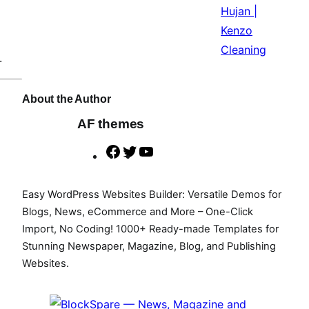
.
About the Author
AF themes
F
T
Y
a
w
o
c
i
u
Easy WordPress Websites Builder: Versatile Demos for
e
t
T
Blogs, News, eCommerce and More – One-Click
b
t
u
Import, No Coding! 1000+ Ready-made Templates for
Stunning Newspaper, Magazine, Blog, and Publishing
o
e
b
Websites.
o
r
e
k