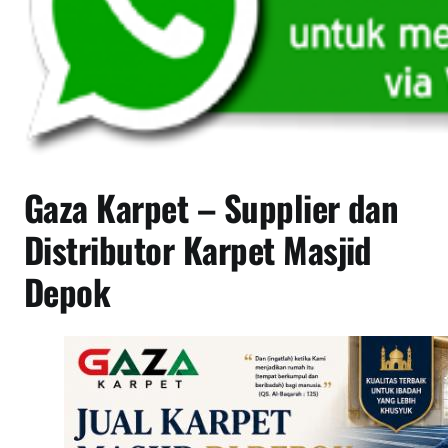
K
a
r
p
e
t
Gaza Karpet – Supplier dan
Distributor Karpet Masjid
Depok