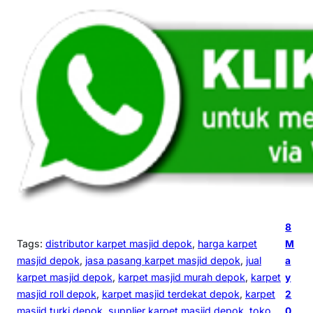
8
Tags:
distributor karpet masjid depok
, 
harga karpet
M
masjid depok
, 
jasa pasang karpet masjid depok
, 
jual
a
karpet masjid depok
, 
karpet masjid murah depok
, 
karpet
y
masjid roll depok
, 
karpet masjid terdekat depok
, 
karpet
2
masjid turki depok
, 
supplier karpet masjid depok
, 
toko
0