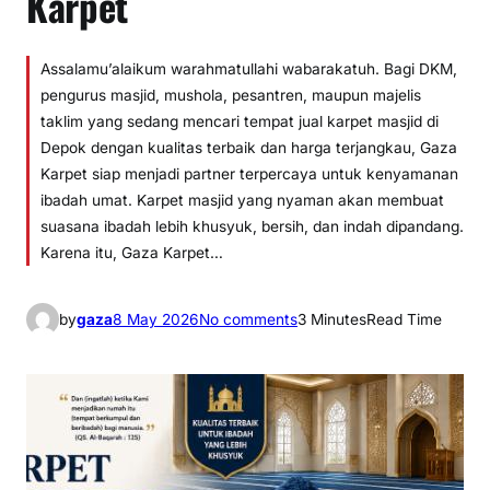
Karpet
Assalamu’alaikum warahmatullahi wabarakatuh. Bagi DKM,
pengurus masjid, mushola, pesantren, maupun majelis
taklim yang sedang mencari tempat jual karpet masjid di
Depok dengan kualitas terbaik dan harga terjangkau, Gaza
Karpet siap menjadi partner terpercaya untuk kenyamanan
ibadah umat. Karpet masjid yang nyaman akan membuat
suasana ibadah lebih khusyuk, bersih, dan indah dipandang.
Karena itu, Gaza Karpet…
o
by
gaza
8 May 2026
No comments
3 Minutes
Read Time
n
0
8
1
2
-