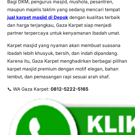
Bagi DKM, pengurus masjid, mushola, pesantren,
M
maupun majelis taklim yang sedang mencari tempat
a
jual karpet masjid di Depok
dengan kualitas terbaik
s
dan harga terjangkau, Gaza Karpet siap menjadi
j
partner terpercaya untuk kenyamanan ibadah umat.
i
d
Karpet masjid yang nyaman akan membuat suasana
d
ibadah lebih khusyuk, bersih, dan indah dipandang.
i
Karena itu, Gaza Karpet menghadirkan berbagai pilihan
D
karpet masjid premium dengan motif elegan, bahan
e
lembut, dan pemasangan rapi sesuai arah shaf.
p
o
📞 WA Gaza Karpet:
0812-5222-5165
k
–
G
a
z
a