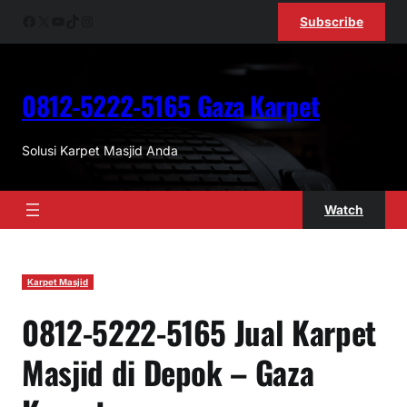
Skip
Facebook
X
YouTube
TikTok
Instagram
Subscribe
to
content
0812-5222-5165 Gaza Karpet
Solusi Karpet Masjid Anda
Watch
Karpet Masjid
0812-5222-5165 Jual Karpet
Masjid di Depok – Gaza