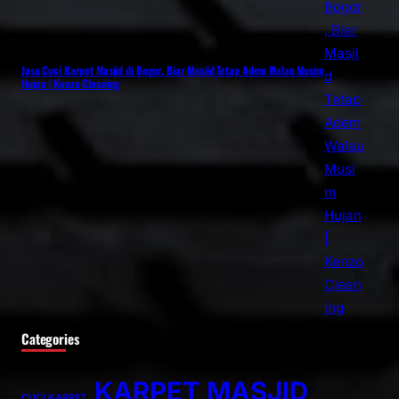
Jasa Cuci Karpet Masjid di Bogor, Biar Masjid Tetap Adem Walau Musim
Hujan | Kenzo Cleaning
Categories
KARPET MASJID
CUCI KARPET