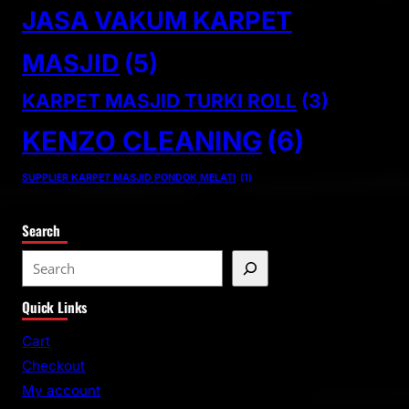
JASA VAKUM KARPET
MASJID
(5)
KARPET MASJID TURKI ROLL
(3)
KENZO CLEANING
(6)
SUPPLIER KARPET MASJID PONDOK MELATI
(1)
Search
S
e
Quick Links
a
r
Cart
c
Checkout
h
My account