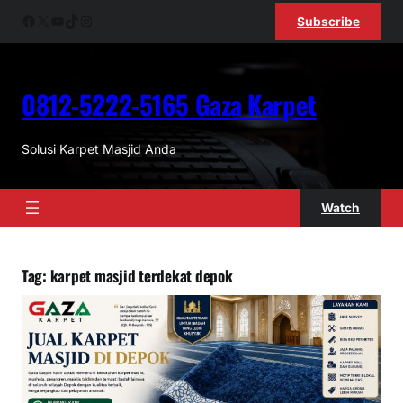
Skip
Facebook
X
YouTube
TikTok
Instagram
Subscribe
to
content
0812-5222-5165 Gaza Karpet
Solusi Karpet Masjid Anda
Watch
Tag:
karpet masjid terdekat depok