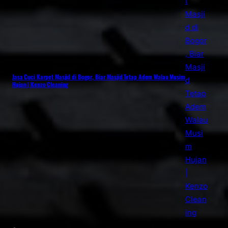
Jasa Cuci Karpet Masjid di Bogor, Biar Masjid Tetap Adem Walau Musim
Hujan | Kenzo Cleaning