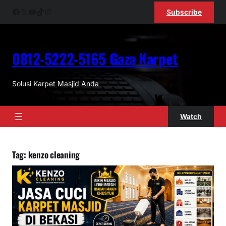
Skip
Facebook
X
YouTube
TikTok
Instagram
Subscribe
to
content
0812-5222-5165 Gaza Karpet
Solusi Karpet Masjid Anda
Watch
Tag:
kenzo cleaning