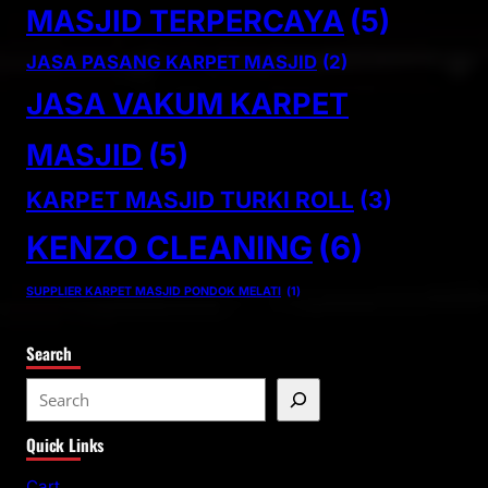
MASJID TERPERCAYA
(5)
JASA PASANG KARPET MASJID
(2)
JASA VAKUM KARPET
MASJID
(5)
KARPET MASJID TURKI ROLL
(3)
KENZO CLEANING
(6)
SUPPLIER KARPET MASJID PONDOK MELATI
(1)
Search
S
e
Quick Links
a
r
Cart