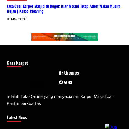
Jasa Cuci Karpet Masjid di Bogor, Biar Masjid Tetap Adem Walau Musim
Hujan | Kenzo Cleaning
16 May 2026
Gaza Karpet
AF themes
Facebook
Twitter
YouTube
adalah Toko Online yang menyediakan Karpet Masjid dan
Kantor berkualitas
Latest News