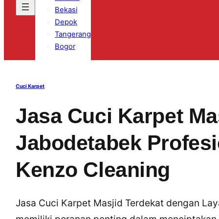
Bekasi
Depok
Tangerang
Bogor
Cuci Karpet
Jasa Cuci Karpet Ma
Jabodetabek Profesi
Kenzo Cleaning
Jasa Cuci Karpet Masjid Terdekat dengan La
memiliki peranan penting dalam menciptakan 