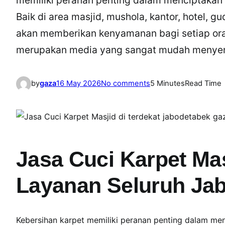
Baik di area masjid, mushola, kantor, hotel, g
akan memberikan kenyamanan bagi setiap ora
merupakan media yang sangat mudah menye
o
by
gaza
16 May 2026
No comments
5 Minutes
Read Time
n
J
a
s
a
Jasa Cuci Karpet Ma
C
u
Layanan Seluruh Ja
c
i
K
Kebersihan karpet memiliki peranan penting dalam men
a