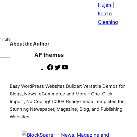
n
ersih
About the Author
AF themes
F
T
Y
a
w
o
c
i
u
Easy WordPress Websites Builder: Versatile Demos for
e
t
T
Blogs, News, eCommerce and More – One-Click
b
t
u
Import, No Coding! 1000+ Ready-made Templates for
Stunning Newspaper, Magazine, Blog, and Publishing
o
e
b
n
Websites.
o
r
e
k