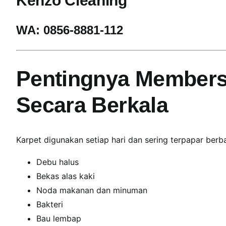
Kenzo Cleaning
A
r
WA: 0856-8881-112
e
a
J
Pentingnya Members
a
b
Secara Berkala
o
d
e
t
Karpet digunakan setiap hari dan sering terpapar berba
a
b
Debu halus
e
Bekas alas kaki
k
Noda makanan dan minuman
P
Bakteri
r
Bau lembap
o