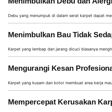
Menimbulkan Debu dan Alerg
a
y
Debu yang menumpuk di dalam serat karpet dapat mem
a
|
K
Menimbulkan Bau Tidak Seda
e
n
Karpet yang lembap dan jarang dicuci biasanya men
z
o
C
Mengurangi Kesan Profesiona
l
e
a
Karpet yang kusam dan kotor membuat area kerja maupu
n
i
n
Mempercepat Kerusakan Kar
g