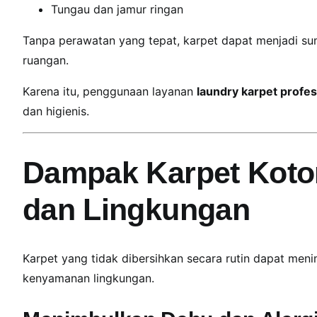
Tungau dan jamur ringan
f
e
Tanpa perawatan yang tepat, karpet dapat menjadi s
s
ruangan.
i
o
Karena itu, penggunaan layanan
laundry karpet profes
n
dan higienis.
a
l
d
Dampak Karpet Koto
a
n
dan Lingkungan
T
e
r
Karpet yang tidak dibersihkan secara rutin dapat men
p
kenyamanan lingkungan.
e
r
c