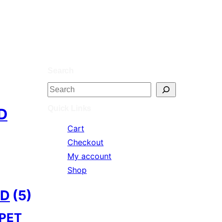
Search
S
e
Quick Links
D
a
Cart
r
Checkout
c
My account
h
Shop
ID
(5)
PET