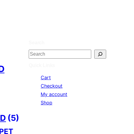
Search
S
e
Quick Links
D
a
Cart
r
Checkout
c
My account
h
Shop
ID
(5)
PET