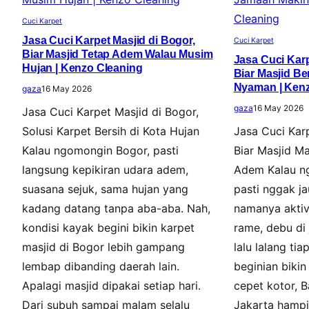
Cuci Karpet
Jasa Cuci Karpet Masjid di Bogor,
Cuci Karpet
Biar Masjid Tetap Adem Walau Musim
Jasa Cuci Karp
Hujan | Kenzo Cleaning
Biar Masjid B
Nyaman | Kenz
gaza
16 May 2026
gaza
16 May 2026
Jasa Cuci Karpet Masjid di Bogor,
Solusi Karpet Bersih di Kota Hujan
Jasa Cuci Karp
Kalau ngomongin Bogor, pasti
Biar Masjid M
langsung kepikiran udara adem,
Adem Kalau n
suasana sejuk, sama hujan yang
pasti nggak ja
kadang datang tanpa aba-aba. Nah,
namanya aktiv
kondisi kayak begini bikin karpet
rame, debu di
masjid di Bogor lebih gampang
lalu lalang tia
lembap dibanding daerah lain.
beginian bikin
Apalagi masjid dipakai setiap hari.
cepet kotor, B
Dari subuh sampai malam selalu
Jakarta hampi