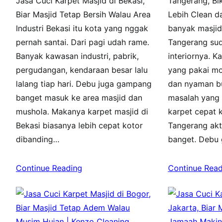
Jasa Cuci Karpet Masjid di Bekasi,
Tangerang, Bi
Biar Masjid Tetap Bersih Walau Area
Lebih Clean 
Industri Bekasi itu kota yang nggak
banyak masjid
pernah santai. Dari pagi udah rame.
Tangerang su
Banyak kawasan industri, pabrik,
interiornya. K
pergudangan, kendaraan besar lalu
yang pakai mo
lalang tiap hari. Debu juga gampang
dan nyaman bu
banget masuk ke area masjid dan
masalah yang s
mushola. Makanya karpet masjid di
karpet cepat k
Bekasi biasanya lebih cepat kotor
Tangerang akt
dibanding…
banget. Debu
Continue Reading
Continue Read