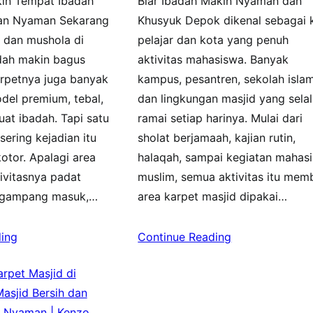
kin Tempat Ibadah
Biar Ibadah Makin Nyaman dan
dan Nyaman Sekarang
Khusyuk Depok dikenal sebagai 
 dan mushola di
pelajar dan kota yang penuh
dah makin bagus
aktivitas mahasiswa. Banyak
arpetnya juga banyak
kampus, pesantren, sekolah islam
del premium, tebal,
dan lingkungan masjid yang sela
at ibadah. Tapi satu
ramai setiap harinya. Mulai dari
ering kejadian itu
sholat berjamaah, kajian rutin,
otor. Apalagi area
halaqah, sampai kegiatan mahas
ivitasnya padat
muslim, semua aktivitas itu mem
 gampang masuk,…
area karpet masjid dipakai…
ing
Continue Reading