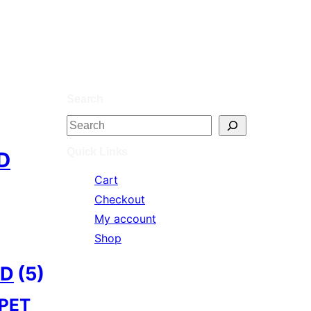
Search
S
e
Quick Links
D
a
Cart
r
Checkout
c
My account
h
Shop
ID
(5)
PET