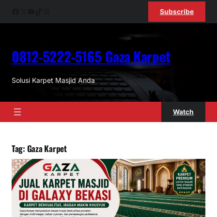
Skip
Facebook
X
YouTube
TikTok
Instagram
Subscribe
to
content
0812-5222-5165 Gaza Karpet
Solusi Karpet Masjid Anda
Watch
Tag:
Gaza Karpet