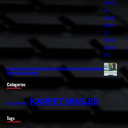
Jasa Cuci Karpet Masjid di Bogor, Biar Masjid Tetap Adem Walau Musim
Hujan | Kenzo Cleaning
Categories
KARPET MASJID
CUCI KARPET
Tags