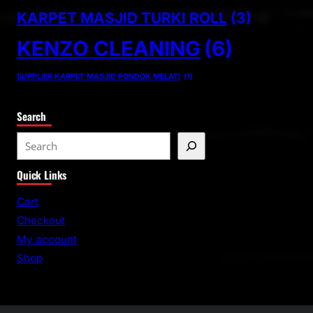
KARPET MASJID TURKI ROLL
(3)
KENZO CLEANING
(6)
SUPPLIER KARPET MASJID PONDOK MELATI
(1)
Search
S
e
Quick Links
a
r
Cart
c
Checkout
h
My account
Shop