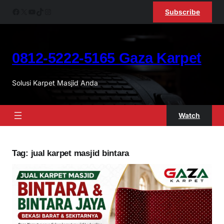
Skip
Facebook
X
YouTube
TikTok
Instagram
Subscribe
to
content
0812-5222-5165 Gaza Karpet
Solusi Karpet Masjid Anda
Watch
Tag:
jual karpet masjid bintara