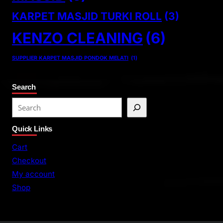
KARPET MASJID TURKI ROLL
(3)
KENZO CLEANING
(6)
SUPPLIER KARPET MASJID PONDOK MELATI
(1)
Search
S
e
Quick Links
a
r
Cart
c
Checkout
h
My account
Shop