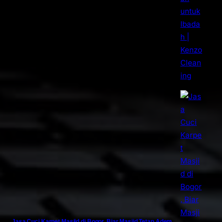
Jasa Cuci Karpet Masjid di Bogor, Biar Masjid Tetap Adem