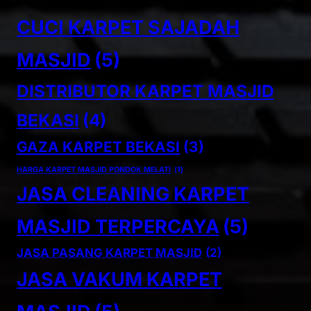
CUCI KARPET SAJADAH
MASJID
(5)
DISTRIBUTOR KARPET MASJID
BEKASI
(4)
GAZA KARPET BEKASI
(3)
HARGA KARPET MASJID PONDOK MELATI
(1)
JASA CLEANING KARPET
MASJID TERPERCAYA
(5)
JASA PASANG KARPET MASJID
(2)
JASA VAKUM KARPET