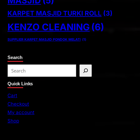
MASJID
(5)
KARPET MASJID TURKI ROLL
(3)
KENZO CLEANING
(6)
SUPPLIER KARPET MASJID PONDOK MELATI
(1)
Search
S
e
Quick Links
a
r
Cart
c
Checkout
h
My account
Shop