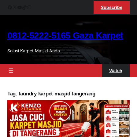
Skip
Facebook
X
YouTube
TikTok
Instagram
Subscribe
to
content
0812-5222-5165 Gaza Karpet
Solusi Karpet Masjid Anda
Watch
Tag:
laundry karpet masjid tangerang