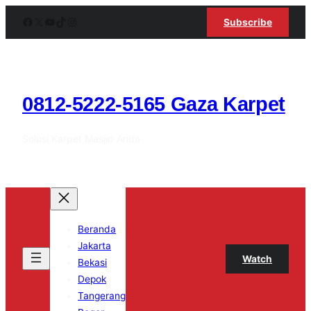
Skip
Facebook
X
YouTube
TikTok
Instagram
Subscribe
to
content
0812-5222-5165 Gaza Karpet
Solusi Karpet Masjid Anda
Beranda
Jakarta
Watch
Bekasi
Depok
Tangerang