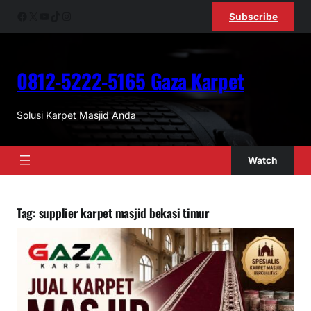
Skip
Facebook
X
YouTube
TikTok
Instagram
Subscribe
to
content
0812-5222-5165 Gaza Karpet
Solusi Karpet Masjid Anda
Watch
Tag:
supplier karpet masjid bekasi timur