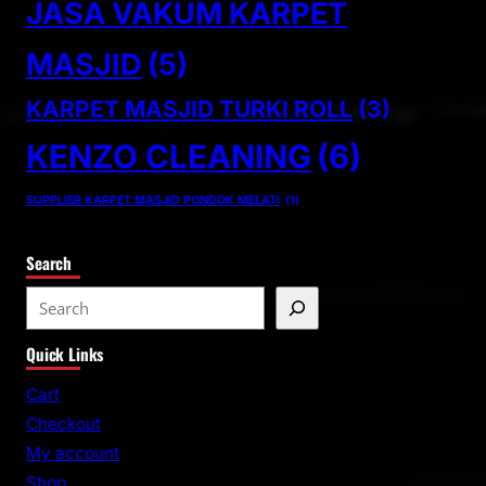
JASA VAKUM KARPET
MASJID
(5)
KARPET MASJID TURKI ROLL
(3)
KENZO CLEANING
(6)
SUPPLIER KARPET MASJID PONDOK MELATI
(1)
Search
S
e
Quick Links
a
r
Cart
c
Checkout
h
My account
Shop