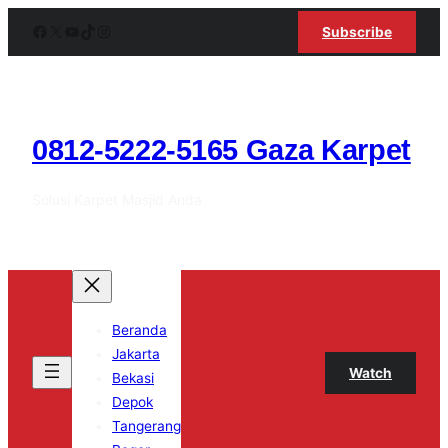
Skip
Facebook
X
YouTube
TikTok
Instagram
Subscribe
to
content
0812-5222-5165 Gaza Karpet
Solusi Karpet Masjid Anda
Beranda
Jakarta
Watch
Bekasi
Depok
Tangerang