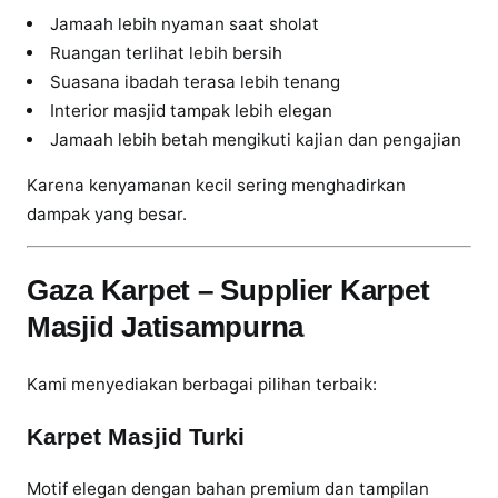
i
Jamaah lebih nyaman saat sholat
s
Ruangan terlihat lebih bersih
a
Suasana ibadah terasa lebih tenang
m
Interior masjid tampak lebih elegan
p
Jamaah lebih betah mengikuti kajian dan pengajian
u
r
Karena kenyamanan kecil sering menghadirkan
n
dampak yang besar.
a
–
G
Gaza Karpet – Supplier Karpet
a
Masjid Jatisampurna
z
a
Kami menyediakan berbagai pilihan terbaik:
K
a
Karpet Masjid Turki
r
p
Motif elegan dengan bahan premium dan tampilan
e