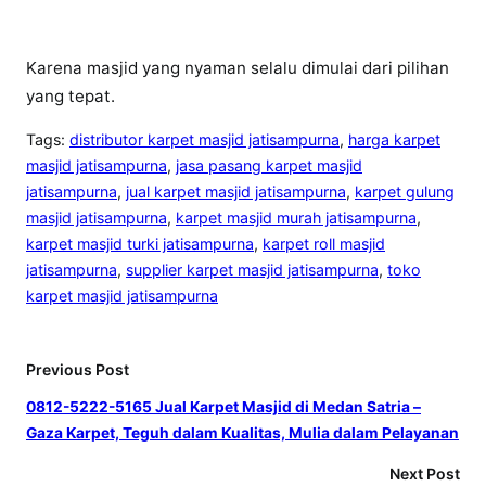
Karena masjid yang nyaman selalu dimulai dari pilihan
yang tepat.
Tags:
distributor karpet masjid jatisampurna
, 
harga karpet
masjid jatisampurna
, 
jasa pasang karpet masjid
jatisampurna
, 
jual karpet masjid jatisampurna
, 
karpet gulung
masjid jatisampurna
, 
karpet masjid murah jatisampurna
, 
karpet masjid turki jatisampurna
, 
karpet roll masjid
jatisampurna
, 
supplier karpet masjid jatisampurna
, 
toko
karpet masjid jatisampurna
Previous Post
0812-5222-5165 Jual Karpet Masjid di Medan Satria –
Gaza Karpet, Teguh dalam Kualitas, Mulia dalam Pelayanan
Next Post