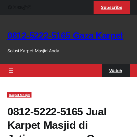
Skip
Facebook
X
YouTube
TikTok
Instagram
Subscribe
to
content
0812-5222-5165 Gaza Karpet
Solusi Karpet Masjid Anda
Watch
Karpet Masjid
0812-5222-5165 Jual
Karpet Masjid di