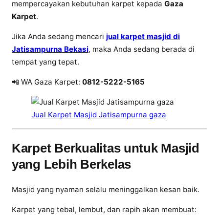
a
mempercayakan kebutuhan karpet kepada
Gaza
l
Karpet
.
K
Jika Anda sedang mencari
jual karpet masjid di
a
Jatisampurna Bekasi
, maka Anda sedang berada di
r
p
tempat yang tepat.
e
📲 WA Gaza Karpet:
0812-5222-5165
t
M
a
Jual Karpet Masjid Jatisampurna gaza
s
j
i
Karpet Berkualitas untuk Masjid
d
yang Lebih Berkelas
d
i
Masjid yang nyaman selalu meninggalkan kesan baik.
J
a
Karpet yang tebal, lembut, dan rapih akan membuat:
t