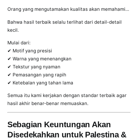
k
M
Orang yang mengutamakan kualitas akan memahami…
e
Bahwa hasil terbaik selalu terlihat dari detail-detail
r
kecil.
e
k
Mulai dari:
a
✔ Motif yang presisi
y
✔ Warna yang menenangkan
a
✔ Tekstur yang nyaman
n
✔ Pemasangan yang rapih
g
✔ Ketebalan yang tahan lama
M
e
Semua itu kami kerjakan dengan standar terbaik agar
n
hasil akhir benar-benar memuaskan.
g
u
t
Sebagian Keuntungan Akan
a
Disedekahkan untuk Palestina &
m