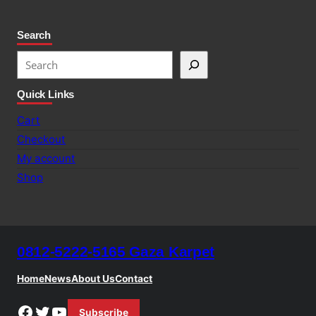
Search
S
e
Quick Links
a
r
Cart
c
Checkout
h
My account
Shop
0812-5222-5165 Gaza Karpet
Home
News
About Us
Contact
Facebook
Twitter
YouTube
Subscribe