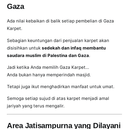
a
Gaza
k
a
Ada nilai kebaikan di balik setiap pembelian di Gaza
n
Karpet.
K
u
Sebagian keuntungan dari penjualan karpet akan
a
disisihkan untuk
sedekah dan infaq membantu
l
saudara muslim di Palestina dan Gaza
.
i
t
Jadi ketika Anda memilih Gaza Karpet…
a
Anda bukan hanya memperindah masjid.
s
Tetapi juga ikut menghadirkan manfaat untuk umat.
S
e
Semoga setiap sujud di atas karpet menjadi amal
m
jariyah yang terus mengalir.
p
u
r
Area Jatisampurna yang Dilayani
n