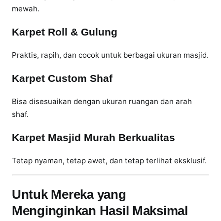
mewah.
t
,
Karpet Roll & Gulung
P
i
Praktis, rapih, dan cocok untuk berbagai ukuran masjid.
l
i
Karpet Custom Shaf
h
a
Bisa disesuaikan dengan ukuran ruangan dan arah
n
shaf.
T
e
Karpet Masjid Murah Berkualitas
p
a
Tetap nyaman, tetap awet, dan tetap terlihat eksklusif.
t
u
n
Untuk Mereka yang
t
Menginginkan Hasil Maksimal
u