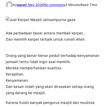
o
by
gaza
9 May 2026
No comments
3 Minutes
Read Time
n
0
8
1
Ada perbedaan besar antara membeli karpet…
2
Dan memilih karpet terbaik untuk rumah Allah.
-
5
2
Orang yang benar-benar peduli terhadap kenyamanan
2
jamaah tentu tidak ingin asal memilih.
2
Mereka memperhatikan kualitas.
-
5
Kerapihan.
1
Kenyamanan.
6
Dan kesan indah yang akan dirasakan setiap orang
5
yang datang ke masjid.
J
u
Karena itulah banyak pengurus masjid dan mushola