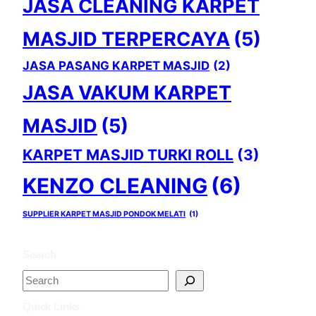
JASA CLEANING KARPET
MASJID TERPERCAYA
(5)
JASA PASANG KARPET MASJID
(2)
JASA VAKUM KARPET
MASJID
(5)
KARPET MASJID TURKI ROLL
(3)
KENZO CLEANING
(6)
SUPPLIER KARPET MASJID PONDOK MELATI
(1)
Search
S
e
Quick Links
a