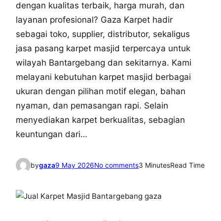
dengan kualitas terbaik, harga murah, dan
layanan profesional? Gaza Karpet hadir
sebagai toko, supplier, distributor, sekaligus
jasa pasang karpet masjid terpercaya untuk
wilayah Bantargebang dan sekitarnya. Kami
melayani kebutuhan karpet masjid berbagai
ukuran dengan pilihan motif elegan, bahan
nyaman, dan pemasangan rapi. Selain
menyediakan karpet berkualitas, sebagian
keuntungan dari…
o
by
gaza
9 May 2026
No comments
3 Minutes
Read Time
n
0
8
1