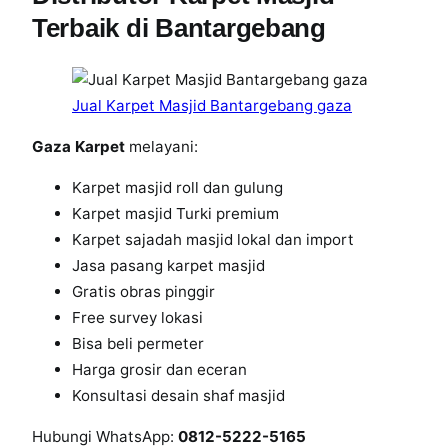
e
Terbaik di Bantargebang
t
M
a
Jual Karpet Masjid Bantargebang gaza
s
j
Gaza Karpet
melayani:
i
d
Karpet masjid roll dan gulung
d
Karpet masjid Turki premium
i
Karpet sajadah masjid lokal dan import
B
Jasa pasang karpet masjid
a
Gratis obras pinggir
n
Free survey lokasi
t
Bisa beli permeter
a
Harga grosir dan eceran
r
Konsultasi desain shaf masjid
g
e
Hubungi WhatsApp:
0812-5222-5165
b