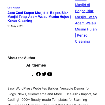
Cuci Karpet
Jasa Cuci Karpet Masjid di Bogor, Biar
Masjid Tetap Adem Walau Musim Hujan |
Kenzo Cleaning
16 May 2026
About the Author
AF themes
F
T
Y
a
w
o
c
i
u
Easy WordPress Websites Builder: Versatile Demos for
e
t
T
Blogs, News, eCommerce and More – One-Click Import, No
b
t
u
Coding! 1000+ Ready-made Templates for Stunning
o
e
b