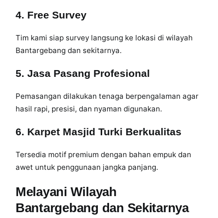
g
4. Free Survey
a
M
Tim kami siap survey langsung ke lokasi di wilayah
u
Bantargebang dan sekitarnya.
r
a
5. Jasa Pasang Profesional
h
,
Pemasangan dilakukan tenaga berpengalaman agar
B
hasil rapi, presisi, dan nyaman digunakan.
i
s
6. Karpet Masjid Turki Berkualitas
a
B
Tersedia motif premium dengan bahan empuk dan
e
awet untuk penggunaan jangka panjang.
l
i
Melayani Wilayah
P
e
Bantargebang dan Sekitarnya
r