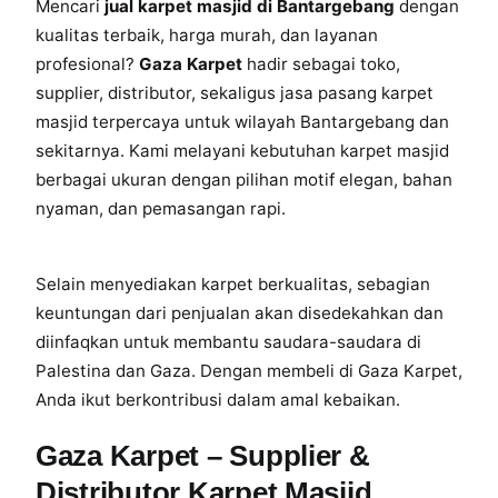
Mencari
jual karpet masjid di Bantargebang
dengan
2
kualitas terbaik, harga murah, dan layanan
-
5
profesional?
Gaza Karpet
hadir sebagai toko,
2
supplier, distributor, sekaligus jasa pasang karpet
2
masjid terpercaya untuk wilayah Bantargebang dan
2
sekitarnya. Kami melayani kebutuhan karpet masjid
-
berbagai ukuran dengan pilihan motif elegan, bahan
5
nyaman, dan pemasangan rapi.
1
6
5
Selain menyediakan karpet berkualitas, sebagian
J
keuntungan dari penjualan akan disedekahkan dan
u
diinfaqkan untuk membantu saudara-saudara di
a
Palestina dan Gaza. Dengan membeli di Gaza Karpet,
l
Anda ikut berkontribusi dalam amal kebaikan.
K
a
Gaza Karpet – Supplier &
r
Distributor Karpet Masjid
p