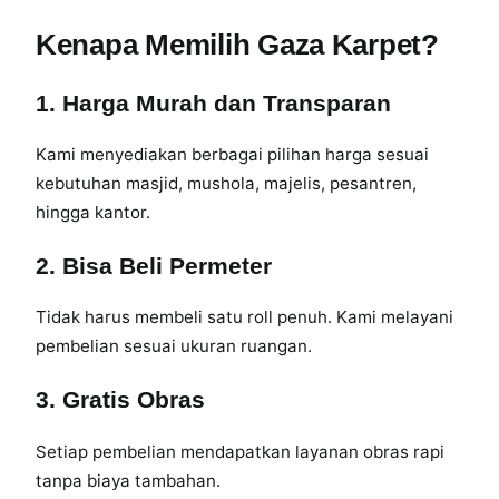
a
Kenapa Memilih Gaza Karpet?
n
g
1. Harga Murah dan Transparan
–
G
Kami menyediakan berbagai pilihan harga sesuai
a
kebutuhan masjid, mushola, majelis, pesantren,
z
hingga kantor.
a
K
2. Bisa Beli Permeter
a
r
Tidak harus membeli satu roll penuh. Kami melayani
p
pembelian sesuai ukuran ruangan.
e
t
3. Gratis Obras
|
H
Setiap pembelian mendapatkan layanan obras rapi
a
tanpa biaya tambahan.
r