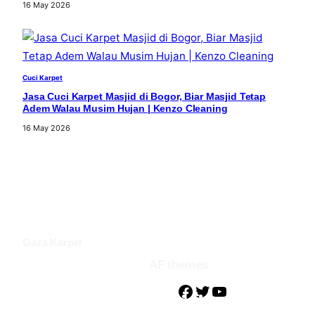
16 May 2026
Cuci Karpet
Jasa Cuci Karpet Masjid di Bogor, Biar Masjid Tetap
Adem Walau Musim Hujan | Kenzo Cleaning
16 May 2026
Gaza Karpet
AF themes
F
T
Y
a
w
o