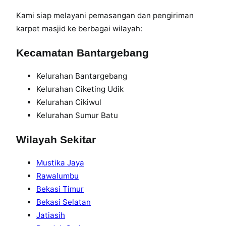
m
Kami siap melayani pemasangan dan pengiriman
e
karpet masjid ke berbagai wilayah:
t
e
Kecamatan Bantargebang
r
&
Kelurahan Bantargebang
J
Kelurahan Ciketing Udik
a
Kelurahan Cikiwul
s
Kelurahan Sumur Batu
a
P
Wilayah Sekitar
a
s
Mustika Jaya
a
Rawalumbu
n
Bekasi Timur
g
Bekasi Selatan
Jatiasih