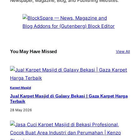
Newspaper, Magazine, Blog, and Publishing Websites.
o
r
e
k
You May Have Missed
View All
Karpet Masjid
Jual Karpet Masjid di Galaxy Bekasi | Gaza Karpet Harga
Terbaik
28 May 2026