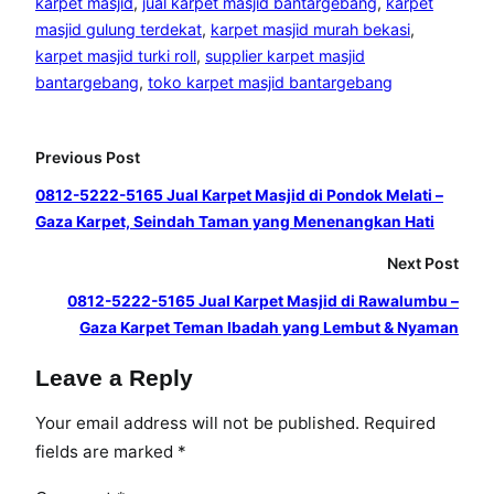
karpet masjid
, 
jual karpet masjid bantargebang
, 
karpet
masjid gulung terdekat
, 
karpet masjid murah bekasi
, 
karpet masjid turki roll
, 
supplier karpet masjid
bantargebang
, 
toko karpet masjid bantargebang
Previous Post
0812-5222-5165 Jual Karpet Masjid di Pondok Melati –
Gaza Karpet, Seindah Taman yang Menenangkan Hati
Next Post
0812-5222-5165 Jual Karpet Masjid di Rawalumbu –
Gaza Karpet Teman Ibadah yang Lembut & Nyaman
Leave a Reply
Your email address will not be published.
Required
fields are marked
*