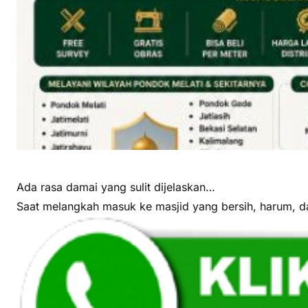
p
e
t
M
a
s
j
i
d
d
i
Ada rasa damai yang sulit dijelaskan…
P
Saat melangkah masuk ke masjid yang bersih, harum, 
o
n
d
o
k
M