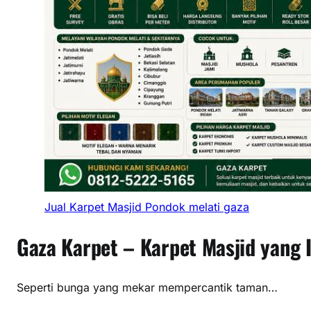
e
n
a
n
g
k
a
n
H
a
t
i
Jual Karpet Masjid Pondok melati gaza
Gaza Karpet – Karpet Masjid yang
Seperti bunga yang mekar mempercantik taman…