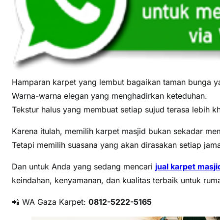
e
l
a
t
i
–
G
Hamparan karpet yang lembut bagaikan taman bunga y
a
Warna-warna elegan yang menghadirkan keteduhan.
z
Tekstur halus yang membuat setiap sujud terasa lebih k
a
K
Karena itulah, memilih karpet masjid bukan sekadar memi
a
Tetapi memilih suasana yang akan dirasakan setiap jam
r
p
Dan untuk Anda yang sedang mencari
jual karpet masji
e
keindahan, kenyamanan, dan kualitas terbaik untuk ruma
t
📲 WA Gaza Karpet:
0812-5222-5165
,
S