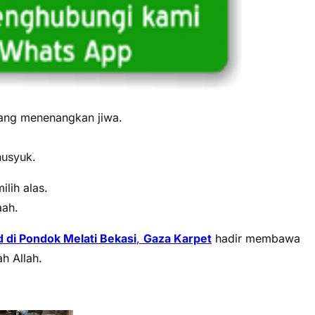
ang menenangkan jiwa.
husyuk.
lih alas.
aah.
d di Pondok Melati Bekasi
,
Gaza Karpet
hadir membawa
h Allah.