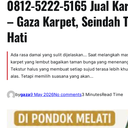
0812-5222-5165 Jual Kar
– Gaza Karpet, Seindah
Hati
Ada rasa damai yang sulit dijelaskan… Saat melangkah m
karpet yang lembut bagaikan taman bunga yang menenang
Tekstur halus yang membuat setiap sujud terasa lebih khu
alas. Tetapi memilih suasana yang akan…
o
by
gaza
9 May 2026
No comments
3 Minutes
Read Time
n
0
8
1